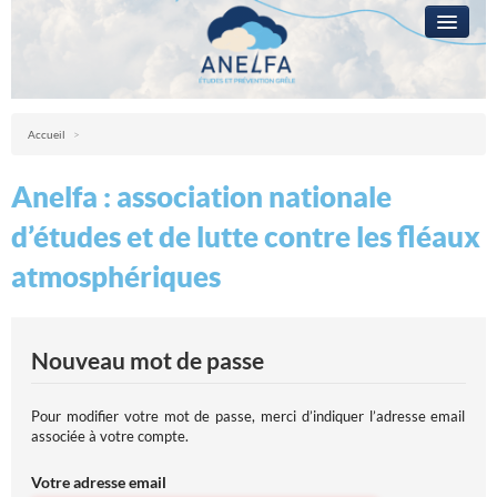
L’ANELFA
CAMPAGNE
Anelfa : association nationale d’études et de lutte contre les fléaux atmosph
Accueil
>
LA GRÊLE
Anelfa : association nationale
PRÉVENTION
d’études et de lutte contre les fléaux
RÉSEAUX
atmosphériques
QUESTIONS ?
ACCÈS RÉSERVÉ
Nouveau mot de passe
Pour modifier votre mot de passe, merci d’indiquer l’adresse email
associée à votre compte.
Votre adresse email