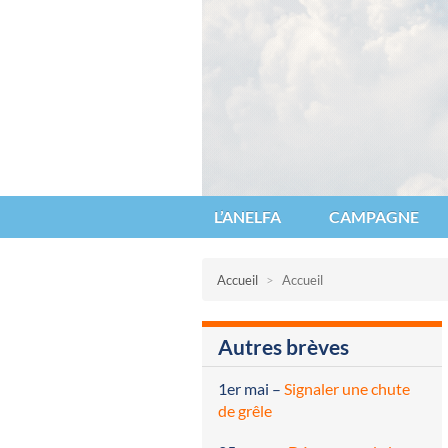
Anelfa : association nationale d’étu
L’ANELFA
CAMPAGNE
Accueil
>
Accueil
Autres brèves
1er mai
–
Signaler une chute
de grêle