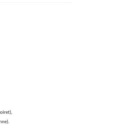
oiret),
nne).