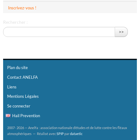
Inscrivez-vous !
Rechercher :
>>
Plan du site
Contact ANELFA
Liens
Mentions Légales
Se connecter
Hail Prevention
2007- 2026 — Anelfa : association nationale d’études et de lutte contre les fléaux
atmosphériques — Réalisé avec
SPIP
par
dataetic