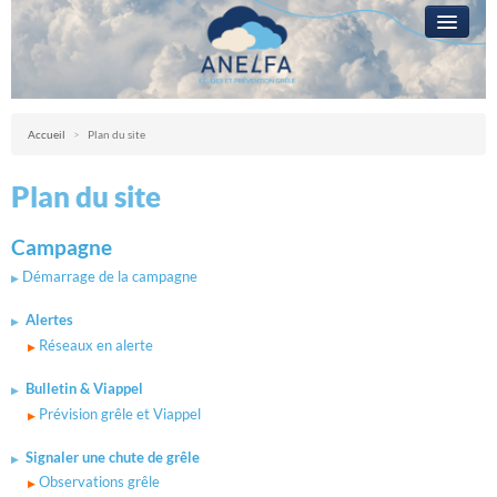
L’ANELFA
CAMPAGNE
Anelfa : association nationale d’études et de lutte contre les fléaux atmosph
Accueil
>
Plan du site
LA GRÊLE
Plan du site
PRÉVENTION
RÉSEAUX
Campagne
Démarrage de la campagne
QUESTIONS ?
Alertes
ACCÈS RÉSERVÉ
Réseaux en alerte
Bulletin & Viappel
Prévision grêle et Viappel
Signaler une chute de grêle
Observations grêle