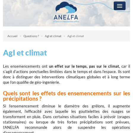
L’ANELFA
CAMPAGNE
Anelfa : association nationale d’études et de lutte contre les fléaux atmosph
Accueil
>
Questions ?
>
AgI et climat
>
AgI et climat
LA GRÊLE
AgI et climat
PRÉVENTION
RÉSEAUX
Les ensemencements ont
un effet sur le temps, pas sur le climat,
car il
s’agit d’actions ponctuelles limitées dans le temps et dans l’espace. Ils sont
QUESTIONS ?
donc à distinguer des interventions climatiques globales et à long terme
que l’on qualifie de géo-ingenierie.
ACCÈS RÉSERVÉ
Quels sont les effets des ensemencements sur les
précipitations ?
Si l’ensemencement diminue le diamètre des grêlons, il augmente
également, l’efficacité avec laquelle les gouttelettes des nuages se
transforment en pluie. Dans certaines situations faciles à prévoir (orages
stationnaires) ou lorsque de très fortes précipitations sont prévues,
l’ANELFA recommande alors de suspendre les opérations
d’ensemencement.