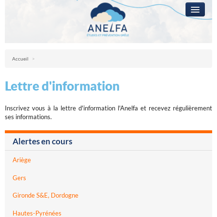
L’ANELFA
CAMPAGNE
Anelfa : association nationale d’études et de lutte contre les fléaux atmosph
Accueil
>
LA GRÊLE
Lettre d'information
PRÉVENTION
RÉSEAUX
Inscrivez vous à la lettre d'information l'Anelfa et recevez régulièrement
ses informations.
QUESTIONS ?
Alertes en cours
ACCÈS RÉSERVÉ
Ariège
Gers
Gironde S&E, Dordogne
Hautes-Pyrénées