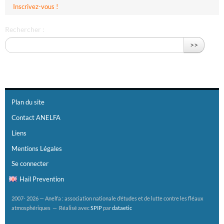
Inscrivez-vous !
Rechercher :
>>
Plan du site
Contact ANELFA
Liens
Mentions Légales
Se connecter
Hail Prevention
2007- 2026 — Anelfa : association nationale d’études et de lutte contre les fléaux
atmosphériques — Réalisé avec
SPIP
par
dataetic