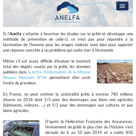
L’ANELFA
CAMPAGNE
Anelfa : association nationale d’études et de lutte contre les fléaux atmosph
Si l’
Anelfa
s’attache à favoriser les études sur la grêle et développe une
méthode de prévention de celle-ci, ce n’est pas pour répondre à la
LA GRÊLE
fascination de l’homme pour les orages violents mais bien pour apporter
une réponse concrète à un problème qui coûte cher à l’économie.
PRÉVENTION
Même s’il est assez difficile d’évaluer le montant
RÉSEAUX
total des dégâts causés par la grêle, les données
publiées dans
la lettre d’information de la Mission
QUESTIONS ?
Risques Naturels N°34
permettent d’en avoir
l’ordre de grandeur.
ACCÈS RÉSERVÉ
En France, on peut estimer la sinistralité grêle à environ 780 millions
d’euros en 2018 dont 2/3 pour des dommages aux biens non agricoles
(bâtiments, voitures, …) et 1/3 pour des dommages aux cultures et aux
biens agricoles.
D’après la Fédération Française des Assurances,
l’évènement de grêle le plus cher de l’histoire s’est
déroulé du 6 au 10 juin 2014 et a coûté 850