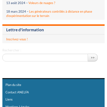
13 août 2024
–
Voleurs de nuages ?
18 mars 2024
–
Les générateurs contrôlés à distance en phase
d’expérimentation sur le terrain
Lettre d'information
Inscrivez-vous !
Rechercher :
>>
Plan du site
Contact ANELFA
Liens
Mentions Légales