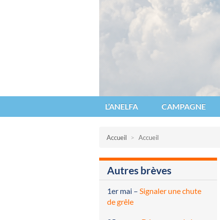
Anelfa : association nationale d’étu
L’ANELFA
CAMPAGNE
Accueil
>
Accueil
Autres brèves
1er mai
–
Signaler une chute
de grêle