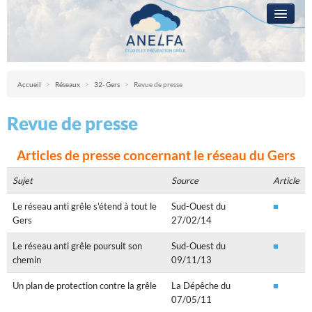
L’ANELFA
CAMPAGNE
Anelfa : association nationale d’études et de lutte contre les fléaux atmosph
Accueil
>
Réseaux
>
32- Gers
>
Revue de presse
LA GRÊLE
Revue de presse
PRÉVENTION
RÉSEAUX
Articles de presse concernant le réseau du Gers
QUESTIONS ?
Sujet
Source
Article
ACCÈS RÉSERVÉ
Le réseau anti grêle s’étend à tout le
Sud-Ouest du
■
Gers
27/02/14
Le réseau anti grêle poursuit son
Sud-Ouest du
■
chemin
09/11/13
Un plan de protection contre la grêle
La Dépêche du
■
07/05/11