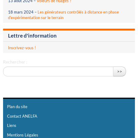
13 août 2024
–
Voleurs de nuages ?
18 mars 2024
–
Les générateurs contrôlés à distance en phase
d’expérimentation sur le terrain
Lettre d'information
Inscrivez-vous !
Rechercher :
>>
Plan du site
Contact ANELFA
Liens
Mentions Légales