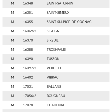
M
16348
SAINT-SATURNIN
M
16351
SAINT-SIMEUX
M
16355
SAINT-SULPICE-DE-COGNAC
M
16369/2
SIGOGNE
M
16370
SIREUIL
M
16388
TROIS-PALIS
M
16390
TUSSON
M
16397/2
VERDILLE
M
16402
VIBRAC
M
17031
BALLANS
M
17056/2
BOUGNEAU
M
17078
CHADENAC