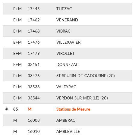
E+M
17445
THEZAC
E+M
17462
VENERAND
E+M
17468
VIBRAC
E+M
17476
VILLEXAVIER
E+M
17479
VIROLLET
E+M
33151
DONNEZAC
E+M
33476
ST-SEURIN-DE-CADOURNE (2C)
E+M
33538
VALEYRAC
E+M
33544
VERDON-SUR-MER (LE) (2C)
#
85
M
Stations de Mesure
M
16008
AMBERAC
M
16010
AMBLEVILLE