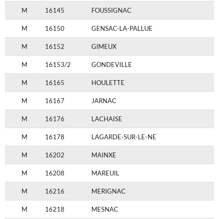
M
16145
FOUSSIGNAC
M
16150
GENSAC-LA-PALLUE
M
16152
GIMEUX
M
16153/2
GONDEVILLE
M
16165
HOULETTE
M
16167
JARNAC
M
16176
LACHAISE
M
16178
LAGARDE-SUR-LE-NE
M
16202
MAINXE
M
16208
MAREUIL
M
16216
MERIGNAC
M
16218
MESNAC