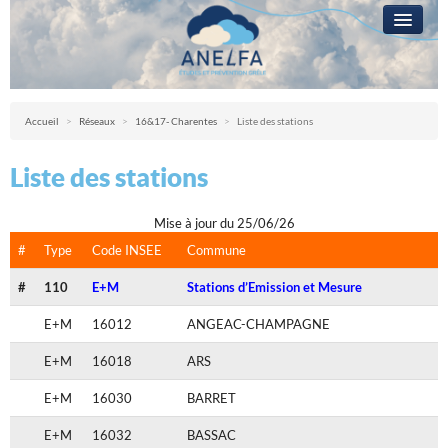
L’ANELFA
CAMPAGNE
Anelfa : association nationale d’études et de lutte contre les fléaux atmosph
Accueil
>
Réseaux
>
16&17- Charentes
>
Liste des stations
LA GRÊLE
Liste des stations
PRÉVENTION
RÉSEAUX
Mise à jour du 25/06/26
#
Type
Code INSEE
Commune
QUESTIONS ?
#
110
E+M
Stations d’Emission et Mesure
ACCÈS RÉSERVÉ
E+M
16012
ANGEAC-CHAMPAGNE
E+M
16018
ARS
E+M
16030
BARRET
E+M
16032
BASSAC