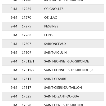
E+M
17248
MORTAGNE-SUR-GIRONDE
E+M
17269
ORIGNOLLES
E+M
17270
OZILLAC
E+M
17275
PESSINES
E+M
17283
PONS
E+M
17307
SABLONCEAUX
E+M
17309
SAINT-AIGULIN
E+M
17312/1
SAINT-BONNET-SUR-GIRONDE
E+M
17312/2
SAINT-BONNET-SUR-GIRONDE (RC)
E+M
17314
SAINT-CESAIRE
E+M
17317
SAINT-CIERS-DU-TAILLON
E+M
17325
SAINT-DIZANT-DU-GUA
E+M
17328
SAINT-FORT-SUR-GIRONDE