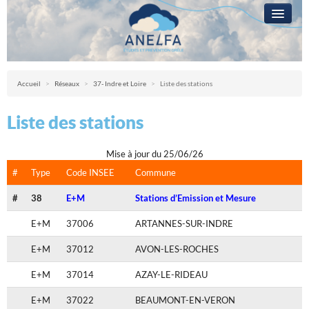
L’ANELFA
CAMPAGNE
Anelfa : association nationale d’études et de lutte contre les fléaux atmosph
Accueil
>
Réseaux
>
37- Indre et Loire
>
Liste des stations
LA GRÊLE
Liste des stations
PRÉVENTION
RÉSEAUX
Mise à jour du 25/06/26
#
Type
Code INSEE
Commune
QUESTIONS ?
#
38
E+M
Stations d’Emission et Mesure
ACCÈS RÉSERVÉ
E+M
37006
ARTANNES-SUR-INDRE
E+M
37012
AVON-LES-ROCHES
E+M
37014
AZAY-LE-RIDEAU
E+M
37022
BEAUMONT-EN-VERON