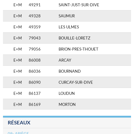
E+M
49291
SAINT-JUST-SUR-DIVE
E+M
49328
SAUMUR
E+M
49359
LES ULMES
E+M
79043
BOUILLE-LORETZ
E+M
79056
BRION-PRES-THOUET
E+M
86008
ARCAY
E+M
86036
BOURNAND
E+M
86090
CURCAY-SUR-DIVE
E+M
86137
LOUDUN
E+M
86169
MORTON
RÉSEAUX
09- ARIÈGE