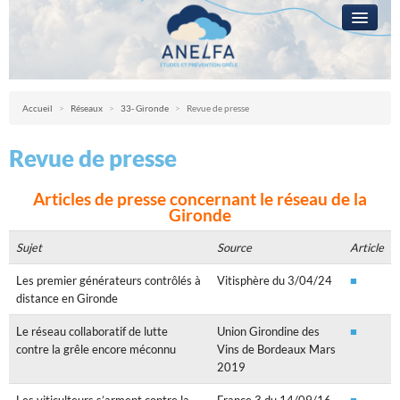
L’ANELFA
CAMPAGNE
Anelfa : association nationale d’études et de lutte contre les fléaux atmosph
Accueil
>
Réseaux
>
33- Gironde
>
Revue de presse
LA GRÊLE
Revue de presse
PRÉVENTION
RÉSEAUX
Articles de presse concernant le réseau de la
Gironde
QUESTIONS ?
Sujet
Source
Article
ACCÈS RÉSERVÉ
Les premier générateurs contrôlés à
Vitisphère du 3/04/24
■
distance en Gironde
Le réseau collaboratif de lutte
Union Girondine des
■
contre la grêle encore méconnu
Vins de Bordeaux Mars
2019