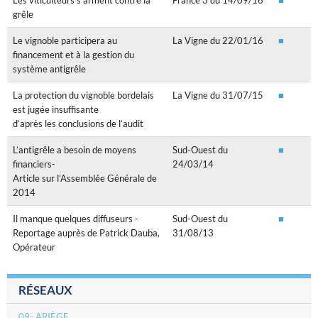
Les viticulteurs s’arment contre la
France 3 du 14/09/16
■
grêle
Le vignoble participera au
La Vigne du 22/01/16
■
financement et à la gestion du
système antigrêle
La protection du vignoble bordelais
La Vigne du 31/07/15
■
est jugée insuffisante
d’après les conclusions de l’audit
L’antigrêle a besoin de moyens
Sud-Ouest du
■
financiers-
24/03/14
Article sur l’Assemblée Générale de
2014
Il manque quelques diffuseurs -
Sud-Ouest du
■
Reportage auprès de Patrick Dauba,
31/08/13
Opérateur
RÉSEAUX
09- ARIÈGE