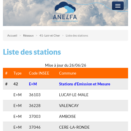
L’ANELFA
CAMPAGNE
Anelfa : association nationale d’études et de lutte contre les fléaux atmosph
Accueil
>
Réseaux
>
41- Loir et Cher
>
Liste des stations
LA GRÊLE
Liste des stations
PRÉVENTION
RÉSEAUX
Mise à jour du 26/06/26
#
Type
Code INSEE
Commune
QUESTIONS ?
#
42
E+M
Stations d’Emission et Mesure
ACCÈS RÉSERVÉ
E+M
36103
LUCAY-LE-MALE
E+M
36228
VALENCAY
E+M
37003
AMBOISE
E+M
37046
CERE-LA-RONDE