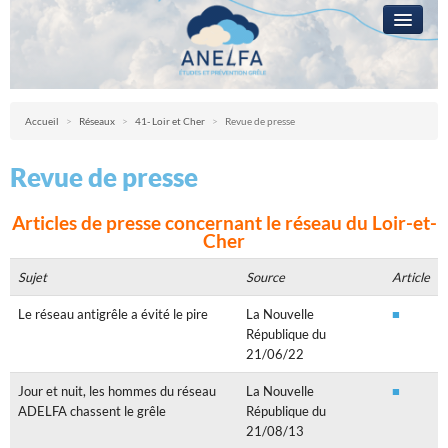
L’ANELFA
CAMPAGNE
Anelfa : association nationale d’études et de lutte contre les fléaux atmosph
Accueil
>
Réseaux
>
41- Loir et Cher
>
Revue de presse
LA GRÊLE
Revue de presse
PRÉVENTION
RÉSEAUX
Articles de presse concernant le réseau du Loir-et-
Cher
QUESTIONS ?
Sujet
Source
Article
ACCÈS RÉSERVÉ
Le réseau antigrêle a évité le pire
La Nouvelle
■
République du
21/06/22
Jour et nuit, les hommes du réseau
La Nouvelle
■
ADELFA chassent le grêle
République du
21/08/13