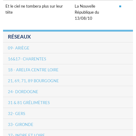
Et le ciel ne tombera plus sur leur
La Nouvelle
■
tête
République du
13/08/10
RÉSEAUX
09- ARIÈGE
16&17- CHARENTES
18 - ARELFA CENTRE LOIRE
21, 69, 71, 89 BOURGOGNE
24- DORDOGNE
31 & 81 GRÊLIMÈTRES
32- GERS
33- GIRONDE
37- INDRE ET LOIRE