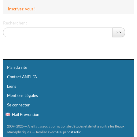
Inscrivez-vous !
Rechercher :
>>
Plan du site
Contact ANELFA
Liens
Mentions Légales
Se connecter
Hail Prevention
2007- 2026 — Anelfa : association nationale d’études et de lutte contre les fléaux
atmosphériques — Réalisé avec
SPIP
par
dataetic