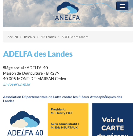
L’ANELFA
CAMPAGNE
Anelfa : association nationale d’études et de lutte contre les fléaux atmosph
Accueil
>
Réseaux
>
40- Landes
>
ADELFA des Landes
LA GRÊLE
ADELFA des Landes
PRÉVENTION
RÉSEAUX
Siège social
: ADELFA-40
Maison de l’Agriculture - B.P.279
QUESTIONS ?
40 005 MONT-DE-MARSAN Cedex
Envoyer un mail
ACCÈS RÉSERVÉ