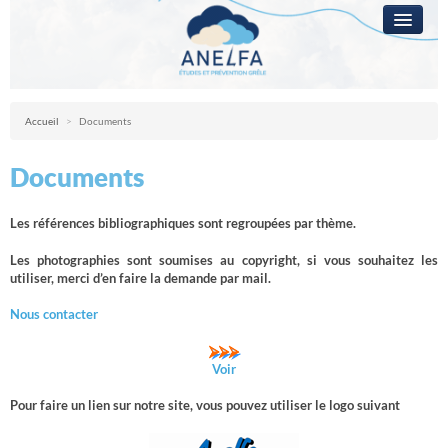
L’ANELFA
CAMPAGNE
Anelfa : association nationale d’études et de lutte contre les fléaux atmosph
Accueil
>
Documents
LA GRÊLE
Documents
PRÉVENTION
RÉSEAUX
Les références bibliographiques sont regroupées par thème.
QUESTIONS ?
Les photographies sont soumises au copyright, si vous souhaitez les
utiliser, merci d’en faire la demande par mail.
ACCÈS RÉSERVÉ
Nous contacter
Voir
Pour faire un lien sur notre site, vous pouvez utiliser le logo suivant